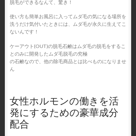
脱毛ができるなんて、驚き！
使い方も簡単お風呂に入ってムダ毛の気になる場所を
洗うだけ気付いたときには、ムダ毛が永久に生えてこ
ないんです！
ケーアウト(OUT)の脱毛石鹸はムダ毛の脱毛をするこ
とのみに開発したムダ毛脱毛の究極
の石鹸なので、他の除毛商品とは比べものになりませ
ん
女性ホルモンの働きを活
発にするための豪華成分
配合