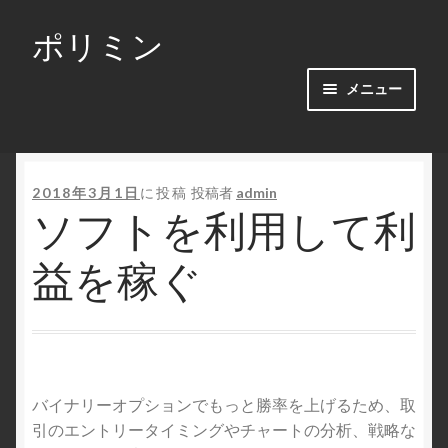
ポリミン
ナ
コ
ビ
ン
ゲ
テ
メニュー
ー
ン
シ
ツ
ホーム
ョ
へ
ン
ス
2018年3月1日
に投稿
投稿者
admin
ソフトを利用して利
へ
キ
ス
ッ
益を稼ぐ
キ
プ
ッ
プ
バイナリーオプションでもっと勝率を上げるため、取
引のエントリータイミングやチャートの分析、戦略な