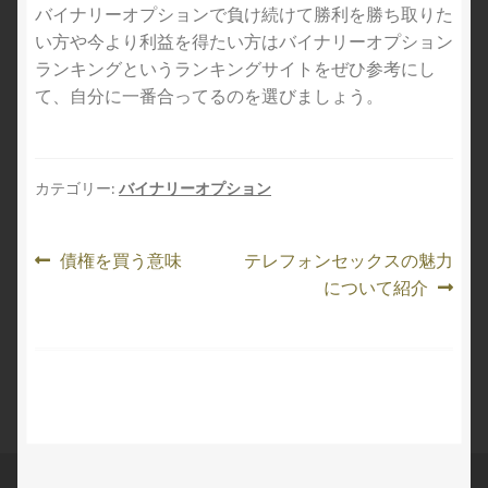
バイナリーオプションで負け続けて勝利を勝ち取りた
い方や今より利益を得たい方はバイナリーオプション
ランキングというランキングサイトをぜひ参考にし
て、自分に一番合ってるのを選びましょう。
カテゴリー:
バイナリーオプション
投
前
次
債権を買う意味
テレフォンセックスの魅力
の
の
について紹介
稿
投
投
ナ
稿:
稿:
ビ
ゲ
ー