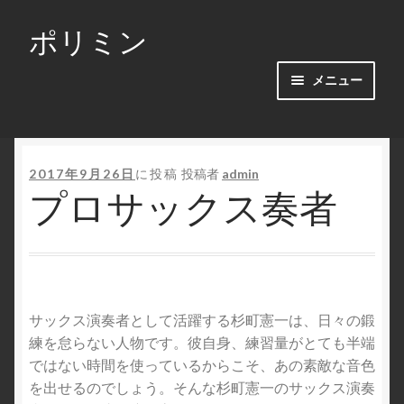
ポリミン
ナ
コ
ビ
ン
ゲ
テ
メニュー
ー
ン
シ
ツ
ホーム
ョ
へ
ン
ス
2017年9月26日
に投稿
投稿者
admin
プロサックス奏者
へ
キ
ス
ッ
キ
プ
ッ
プ
サックス演奏者として活躍する杉町憲一は、日々の鍛
練を怠らない人物です。彼自身、練習量がとても半端
ではない時間を使っているからこそ、あの素敵な音色
を出せるのでしょう。そんな杉町憲一のサックス演奏